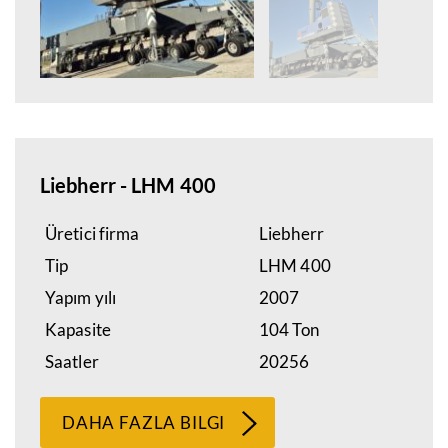
Liebherr - LHM 400
Üretici firma
Liebherr
Tip
LHM 400
Yapım yılı
2007
Kapasite
104 Ton
Saatler
20256
DAHA FAZLA BILGI