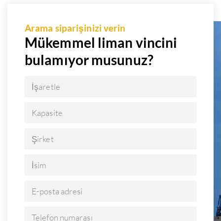
Arama siparişinizi verin
Mükemmel liman vincini
bulamıyor musunuz?
İşaretle
Kapasite
Şirket
İsim
E-posta adresi
Telefon numarası