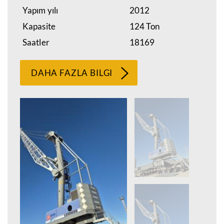
Yapım yılı
2012
Kapasite
124 Ton
Saatler
18169
DAHA FAZLA BILGI