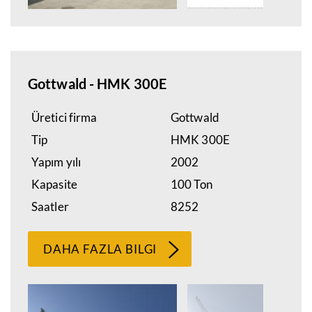
Gottwald - HMK 300E
Üretici firma
Gottwald
Tip
HMK 300E
Yapım yılı
2002
Kapasite
100 Ton
Saatler
8252
DAHA FAZLA BILGI