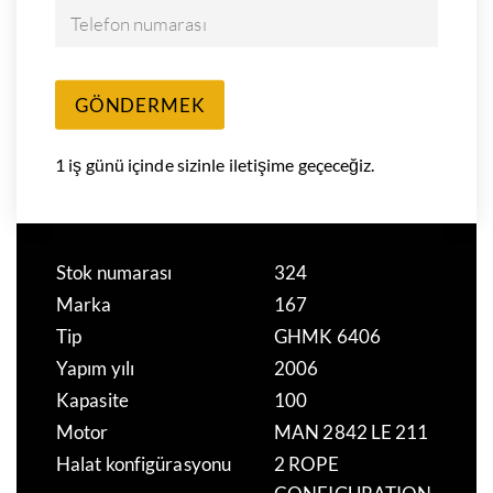
Telefon numarası
GÖNDERMEK
1 iş günü içinde sizinle iletişime geçeceğiz.
Stok numarası
324
Marka
167
Tip
GHMK 6406
Yapım yılı
2006
Kapasite
100
Motor
MAN 2842 LE 211
Halat konfigürasyonu
2 ROPE