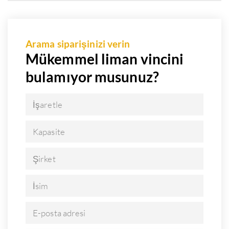
Arama siparişinizi verin
Mükemmel liman vincini
bulamıyor musunuz?
İşaretle
Kapasite
Şirket
İsim
E-posta adresi