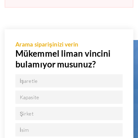
Arama siparişinizi verin
Mükemmel liman vincini
bulamıyor musunuz?
İşaretle
Kapasite
Şirket
İsim