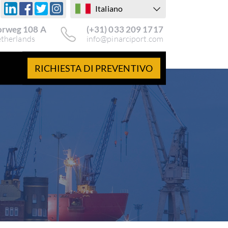
Italiano
rweg 108 A
(+31) 033 209 1717
etherlands
info@pinarciport.com
RICHIESTA DI PREVENTIVO