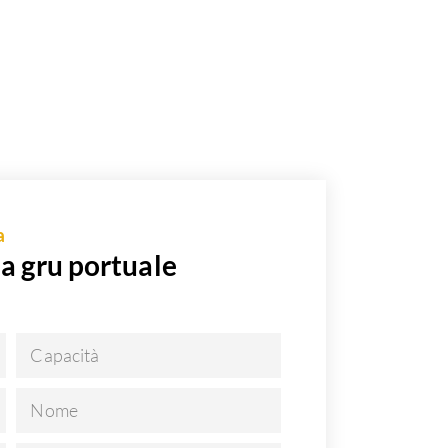
a
la gru portuale
Capacità
Nome