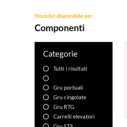
Stocklist disponibile per
Componenti
Categorie
Tutti i risultati
Gru portuali
Gru cingolate
Gru RTG
Carrelli elevatori
Gru STS