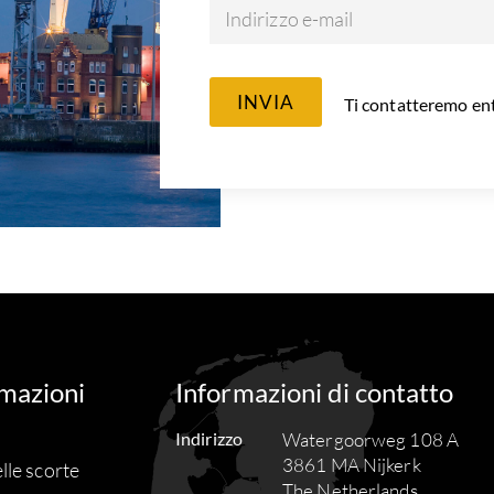
Indirizzo e-mail
INVIA
Ti contatteremo ent
mazioni
Informazioni di contatto
Indirizzo
Watergoorweg 108 A
3861 MA Nijkerk
elle scorte
The Netherlands